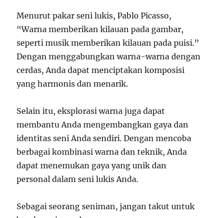
Menurut pakar seni lukis, Pablo Picasso,
“Warna memberikan kilauan pada gambar,
seperti musik memberikan kilauan pada puisi.”
Dengan menggabungkan warna-warna dengan
cerdas, Anda dapat menciptakan komposisi
yang harmonis dan menarik.
Selain itu, eksplorasi warna juga dapat
membantu Anda mengembangkan gaya dan
identitas seni Anda sendiri. Dengan mencoba
berbagai kombinasi warna dan teknik, Anda
dapat menemukan gaya yang unik dan
personal dalam seni lukis Anda.
Sebagai seorang seniman, jangan takut untuk