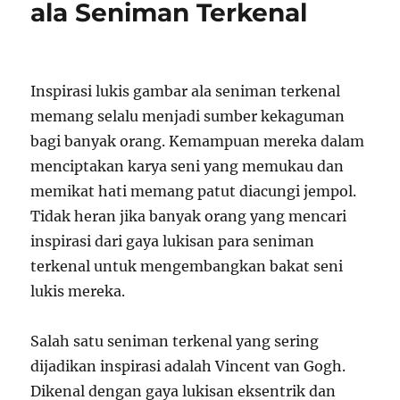
ala Seniman Terkenal
Inspirasi lukis gambar ala seniman terkenal
memang selalu menjadi sumber kekaguman
bagi banyak orang. Kemampuan mereka dalam
menciptakan karya seni yang memukau dan
memikat hati memang patut diacungi jempol.
Tidak heran jika banyak orang yang mencari
inspirasi dari gaya lukisan para seniman
terkenal untuk mengembangkan bakat seni
lukis mereka.
Salah satu seniman terkenal yang sering
dijadikan inspirasi adalah Vincent van Gogh.
Dikenal dengan gaya lukisan eksentrik dan