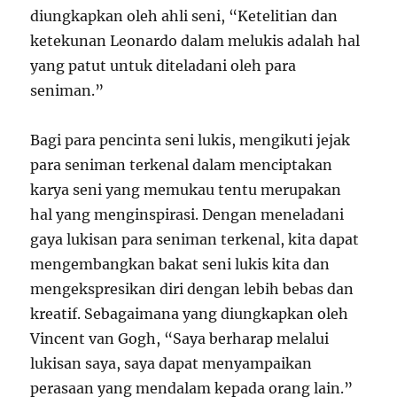
diungkapkan oleh ahli seni, “Ketelitian dan
ketekunan Leonardo dalam melukis adalah hal
yang patut untuk diteladani oleh para
seniman.”
Bagi para pencinta seni lukis, mengikuti jejak
para seniman terkenal dalam menciptakan
karya seni yang memukau tentu merupakan
hal yang menginspirasi. Dengan meneladani
gaya lukisan para seniman terkenal, kita dapat
mengembangkan bakat seni lukis kita dan
mengekspresikan diri dengan lebih bebas dan
kreatif. Sebagaimana yang diungkapkan oleh
Vincent van Gogh, “Saya berharap melalui
lukisan saya, saya dapat menyampaikan
perasaan yang mendalam kepada orang lain.”