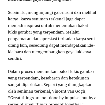
Selain itu, mengunjungi galeri seni dan melihat
karya-karya seniman terkenal juga dapat
menjadi inspirasi untuk menemukan bakat
lukis gambar yang terpendam. Melalui
pengamatan dan apresiasi terhadap karya seni
orang lain, seseorang dapat mendapatkan ide-
ide baru dan mengembangkan gaya lukisnya
sendiri.
Dalam proses menemukan bakat lukis gambar
yang terpendam, kesabaran dan ketekunan
sangat diperlukan. Seperti yang diungkapkan
oleh seniman terkenal, Vincent van Gogh,
“Great things are not done by impulse, but by a
series of small things brought together.”