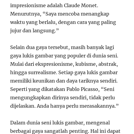
impresionisme adalah Claude Monet.
Menurutnya, “Saya mencoba menangkap
waktu yang berlalu, dengan cara yang paling
jujur dan langsung.”
Selain dua gaya tersebut, masih banyak lagi
gaya lukis gambar yang populer di dunia seni.
Mulai dari ekspresionisme, kubisme, abstrak,
hingga surrealisme. Setiap gaya lukis gambar
memiliki keunikan dan daya tariknya sendiri.
Seperti yang dikatakan Pablo Picasso, “Seni
mengungkapkan dirinya sendiri, tidak perlu
dijelaskan. Anda hanya perlu merasakannya.”
Dalam dunia seni lukis gambar, mengenal
berbagai gaya sangatlah penting. Hal ini dapat