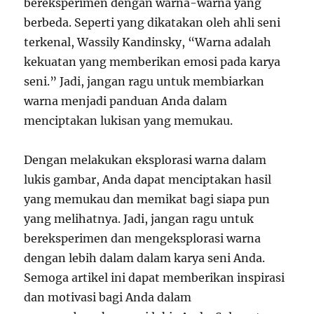
bereksperimen dengan warna-warna yang
berbeda. Seperti yang dikatakan oleh ahli seni
terkenal, Wassily Kandinsky, “Warna adalah
kekuatan yang memberikan emosi pada karya
seni.” Jadi, jangan ragu untuk membiarkan
warna menjadi panduan Anda dalam
menciptakan lukisan yang memukau.
Dengan melakukan eksplorasi warna dalam
lukis gambar, Anda dapat menciptakan hasil
yang memukau dan memikat bagi siapa pun
yang melihatnya. Jadi, jangan ragu untuk
bereksperimen dan mengeksplorasi warna
dengan lebih dalam dalam karya seni Anda.
Semoga artikel ini dapat memberikan inspirasi
dan motivasi bagi Anda dalam