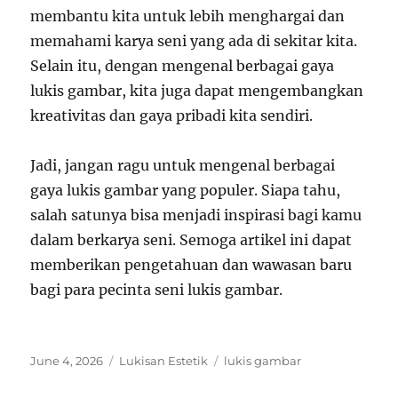
membantu kita untuk lebih menghargai dan
memahami karya seni yang ada di sekitar kita.
Selain itu, dengan mengenal berbagai gaya
lukis gambar, kita juga dapat mengembangkan
kreativitas dan gaya pribadi kita sendiri.
Jadi, jangan ragu untuk mengenal berbagai
gaya lukis gambar yang populer. Siapa tahu,
salah satunya bisa menjadi inspirasi bagi kamu
dalam berkarya seni. Semoga artikel ini dapat
memberikan pengetahuan dan wawasan baru
bagi para pecinta seni lukis gambar.
Posted
Categories
Tags
June 4, 2026
Lukisan Estetik
lukis gambar
on