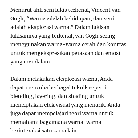
Menurut ahli seni lukis terkenal, Vincent van
Gogh, “Warna adalah kehidupan, dan seni
adalah eksplorasi warna.” Dalam lukisan-
lukisannya yang terkenal, van Gogh sering
menggunakan warna-warna cerah dan kontras
untuk mengekspresikan perasaan dan emosi
yang mendalam.
Dalam melakukan eksplorasi warna, Anda
dapat mencoba berbagai teknik seperti
blending, layering, dan shading untuk
menciptakan efek visual yang menarik. Anda
juga dapat mempelajari teori warna untuk
memahami bagaimana warna-warna
berinteraksi satu sama lain.