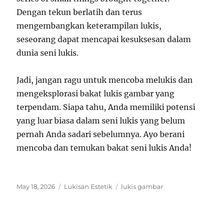
Dengan tekun berlatih dan terus
mengembangkan keterampilan lukis,
seseorang dapat mencapai kesuksesan dalam
dunia seni lukis.
Jadi, jangan ragu untuk mencoba melukis dan
mengeksplorasi bakat lukis gambar yang
terpendam. Siapa tahu, Anda memiliki potensi
yang luar biasa dalam seni lukis yang belum
pernah Anda sadari sebelumnya. Ayo berani
mencoba dan temukan bakat seni lukis Anda!
Posted
Categories
Tags
May 18, 2026
Lukisan Estetik
lukis gambar
on