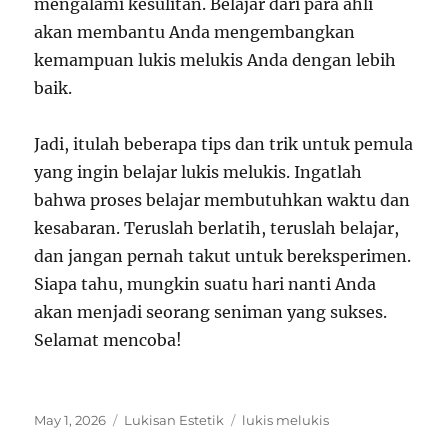
mengalami kesulitan. Belajar dari para ahli
akan membantu Anda mengembangkan
kemampuan lukis melukis Anda dengan lebih
baik.
Jadi, itulah beberapa tips dan trik untuk pemula
yang ingin belajar lukis melukis. Ingatlah
bahwa proses belajar membutuhkan waktu dan
kesabaran. Teruslah berlatih, teruslah belajar,
dan jangan pernah takut untuk bereksperimen.
Siapa tahu, mungkin suatu hari nanti Anda
akan menjadi seorang seniman yang sukses.
Selamat mencoba!
Posted
Categories
Tags
May 1, 2026
Lukisan Estetik
lukis melukis
on