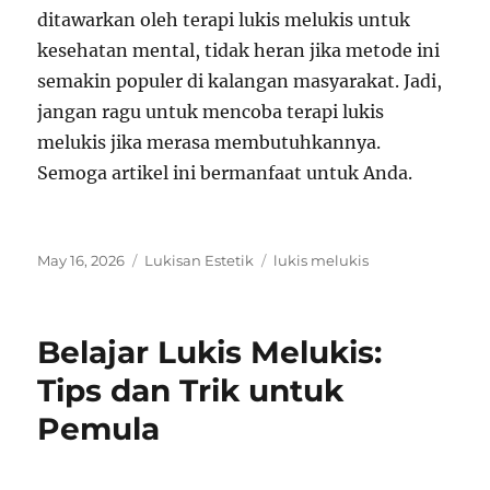
ditawarkan oleh terapi lukis melukis untuk
kesehatan mental, tidak heran jika metode ini
semakin populer di kalangan masyarakat. Jadi,
jangan ragu untuk mencoba terapi lukis
melukis jika merasa membutuhkannya.
Semoga artikel ini bermanfaat untuk Anda.
Posted
Categories
Tags
May 16, 2026
Lukisan Estetik
lukis melukis
on
Belajar Lukis Melukis:
Tips dan Trik untuk
Pemula