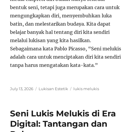
bentuk seni, tetapi juga merupakan cara untuk
mengungkapkan diri, menyembuhkan luka
batin, dan melestarikan budaya. Kita dapat
belajar banyak hal tentang diri kita sendiri
melalui lukisan yang kita hasilkan.
Sebagaimana kata Pablo Picasso, “Seni melukis
adalah cara untuk menciptakan diri kita sendiri
tanpa harus mengatakan kata-kata.”
Posted
Categories
Tags
July 13, 2026
Lukisan Estetik
lukis melukis
on
Seni Lukis Melukis di Era
Digital: Tantangan dan