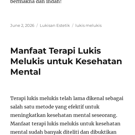
bermakna dan indah!
Posted
Categories
Tags
June 2, 2026
Lukisan Estetik
lukis melukis
on
Manfaat Terapi Lukis
Melukis untuk Kesehatan
Mental
Terapi lukis melukis telah lama dikenal sebagai
salah satu metode yang efektif untuk
meningkatkan kesehatan mental seseorang.
Manfaat terapi lukis melukis untuk kesehatan
mental sudah banyak diteliti dan dibuktikan