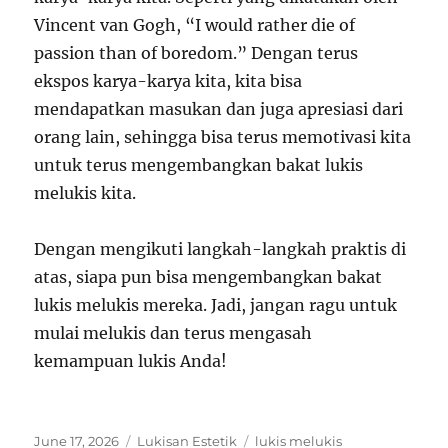
Vincent van Gogh, “I would rather die of
passion than of boredom.” Dengan terus
ekspos karya-karya kita, kita bisa
mendapatkan masukan dan juga apresiasi dari
orang lain, sehingga bisa terus memotivasi kita
untuk terus mengembangkan bakat lukis
melukis kita.
Dengan mengikuti langkah-langkah praktis di
atas, siapa pun bisa mengembangkan bakat
lukis melukis mereka. Jadi, jangan ragu untuk
mulai melukis dan terus mengasah
kemampuan lukis Anda!
Posted
Categories
Tags
June 17, 2026
Lukisan Estetik
lukis melukis