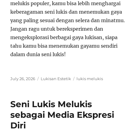
melukis populer, kamu bisa lebih menghargai
keberagaman seni lukis dan menemukan gaya
yang paling sesuai dengan selera dan minatmu.
Jangan ragu untuk bereksperimen dan
mengeksplorasi berbagai gaya lukisan, siapa
tahu kamu bisa menemukan gayamu sendiri
dalam dunia seni lukis!
Posted
Categories
Tags
July 26, 2026
Lukisan Estetik
lukis melukis
on
Seni Lukis Melukis
sebagai Media Ekspresi
Diri