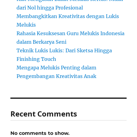
dari Nol hingga Profesional
Membangkitkan Kreativitas dengan Lukis
Melukis
Rahasia Kesuksesan Guru Melukis Indonesia
dalam Berkarya Seni
Teknik Lukis Lukis: Dari Sketsa Hingga
Finishing Touch
Mengapa Melukis Penting dalam
Pengembangan Kreativitas Anak
Recent Comments
No comments to show.