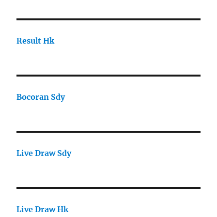
Result Hk
Bocoran Sdy
Live Draw Sdy
Live Draw Hk