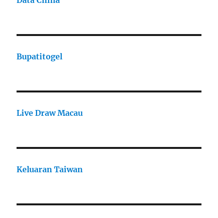
Data China
Bupatitogel
Live Draw Macau
Keluaran Taiwan