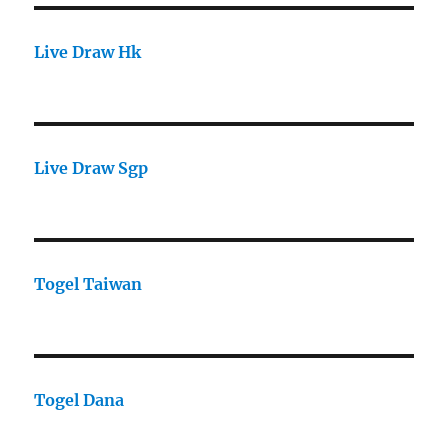
Live Draw Hk
Live Draw Sgp
Togel Taiwan
Togel Dana