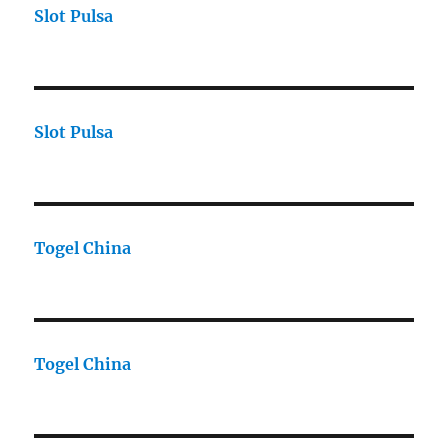
Slot Pulsa
Slot Pulsa
Togel China
Togel China