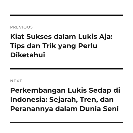
on
Post
PREVIOUS
navigation
Kiat Sukses dalam Lukis Aja:
Previous
post:
Tips dan Trik yang Perlu
Diketahui
NEXT
Perkembangan Lukis Sedap di
Next
post:
Indonesia: Sejarah, Tren, dan
Peranannya dalam Dunia Seni