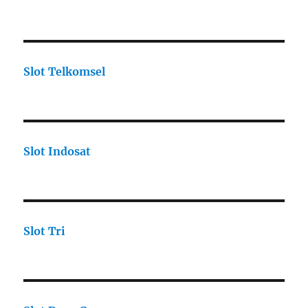
Slot Telkomsel
Slot Indosat
Slot Tri