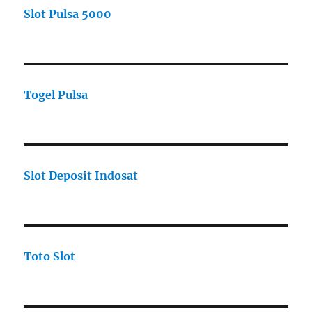
Slot Pulsa 5000
Togel Pulsa
Slot Deposit Indosat
Toto Slot