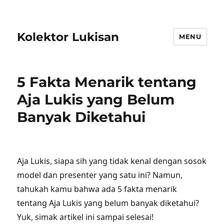
Kolektor Lukisan
MENU
5 Fakta Menarik tentang
Aja Lukis yang Belum
Banyak Diketahui
Aja Lukis, siapa sih yang tidak kenal dengan sosok
model dan presenter yang satu ini? Namun,
tahukah kamu bahwa ada 5 fakta menarik
tentang Aja Lukis yang belum banyak diketahui?
Yuk, simak artikel ini sampai selesai!