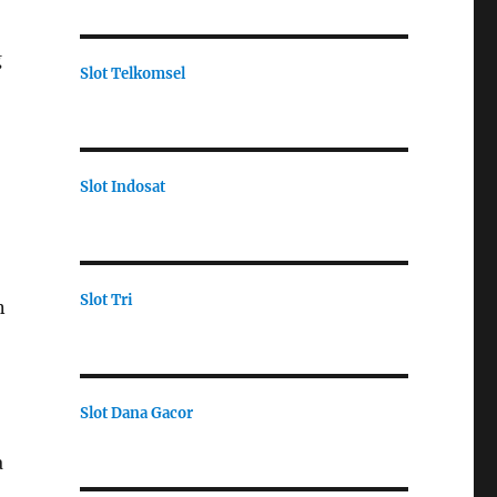
g
Slot Telkomsel
Slot Indosat
Slot Tri
n
Slot Dana Gacor
a