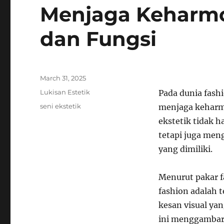
Menjaga Keharmo
dan Fungsi
Posted
March 31, 2025
on
Categories
Lukisan Estetik
Pada dunia fash
Tags
seni ekstetik
menjaga keharmo
ekstetik tidak h
tetapi juga men
yang dimiliki.
Menurut pakar f
fashion adalah
kesan visual ya
ini menggambar