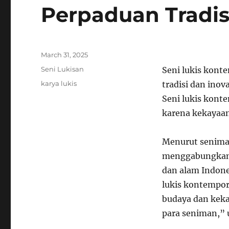
Perpaduan Tradis
Posted
March 31, 2025
on
Categories
Seni Lukisan
Seni lukis kont
Tags
karya lukis
tradisi dan ino
Seni lukis kont
karena kekayaan 
Menurut seniman
menggabungkan b
dan alam Indone
lukis kontempo
budaya dan keka
para seniman,” 