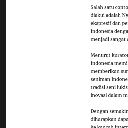
Salah satu cont
diakui adalah N
ekspresif dan p
Indonesia denga
menjadi sangat 
Menurut kurator
Indonesia memil
memberikan sumb
seniman Indone
tradisi seni luk
inovasi dalam m
Dengan semakin
diharapkan dap
ke kancah inter