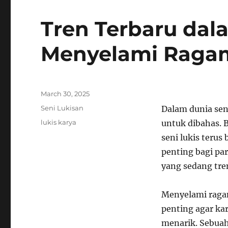
Tren Terbaru dal
Menyelami Ragam
Posted
March 30, 2025
on
Categories
Seni Lukisan
Dalam dunia seni
Tags
lukis karya
untuk dibahas. 
seni lukis terus
penting bagi pa
yang sedang tren
Menyelami ragam
penting agar kar
menarik. Sebuah