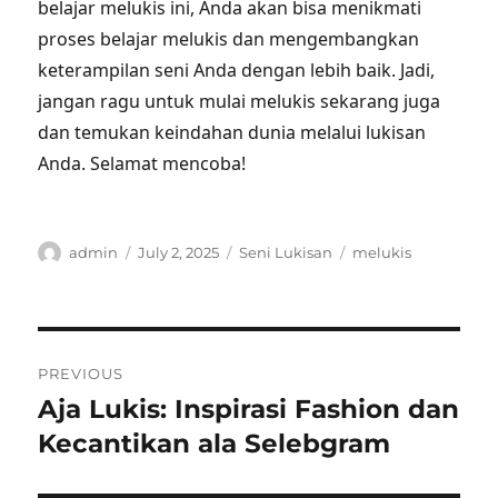
belajar melukis ini, Anda akan bisa menikmati
proses belajar melukis dan mengembangkan
keterampilan seni Anda dengan lebih baik. Jadi,
jangan ragu untuk mulai melukis sekarang juga
dan temukan keindahan dunia melalui lukisan
Anda. Selamat mencoba!
Author
Posted
Categories
Tags
admin
July 2, 2025
Seni Lukisan
melukis
on
Post
PREVIOUS
navigation
Aja Lukis: Inspirasi Fashion dan
Previous
post:
Kecantikan ala Selebgram