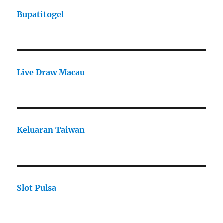
Bupatitogel
Live Draw Macau
Keluaran Taiwan
Slot Pulsa