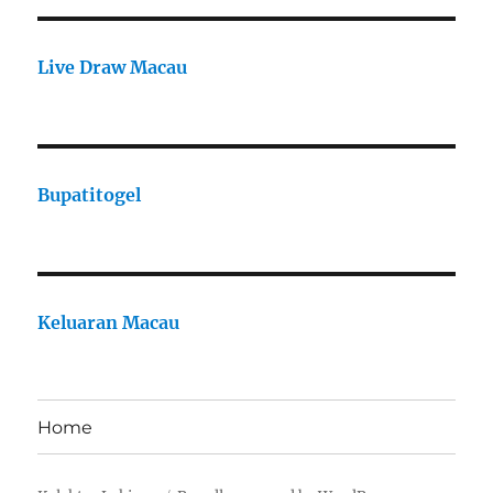
Live Draw Macau
Bupatitogel
Keluaran Macau
Home