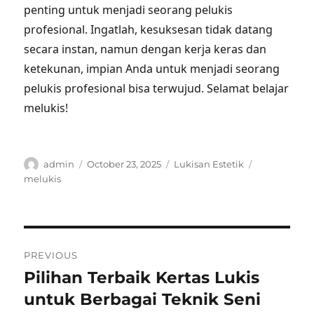
penting untuk menjadi seorang pelukis
profesional. Ingatlah, kesuksesan tidak datang
secara instan, namun dengan kerja keras dan
ketekunan, impian Anda untuk menjadi seorang
pelukis profesional bisa terwujud. Selamat belajar
melukis!
Author
Posted
Categories
Tags
admin
October 23, 2025
Lukisan Estetik
on
melukis
Post
PREVIOUS
navigation
Pilihan Terbaik Kertas Lukis
Previous
post:
untuk Berbagai Teknik Seni