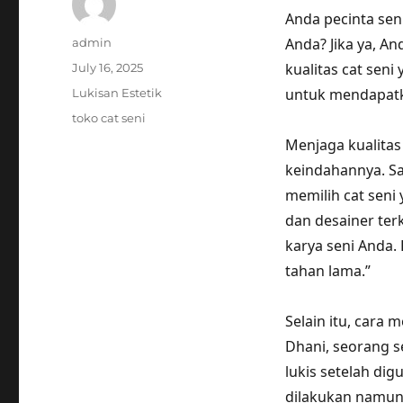
Anda pecinta sen
Author
Anda? Jika ya, A
admin
Posted
kualitas cat seni
July 16, 2025
on
Categories
untuk mendapatk
Lukisan Estetik
Tags
toko cat seni
Menjaga kualitas 
keindahannya. Sa
memilih cat seni
dan desainer terk
karya seni Anda. 
tahan lama.”
Selain itu, cara
Dhani, seorang s
lukis setelah di
dilakukan namun 