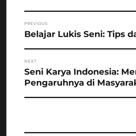
Post
PREVIOUS
navigation
Belajar Lukis Seni: Tips 
Previous
post:
NEXT
Seni Karya Indonesia: 
Next
post:
Pengaruhnya di Masyara