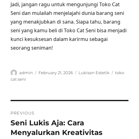
Jadi, jangan ragu untuk mengunjungi Toko Cat
Seni dan mulailah menjelajahi dunia barang seni
yang menakjubkan di sana. Siapa tahu, barang
seni yang kamu beli di Toko Cat Seni bisa menjadi
kunci kesuksesan dalam karirmu sebagai
seorang seniman!
Author
Posted
Categories
Tags
admin
February 21, 2026
Lukisan Estetik
toko
on
cat seni
Post
PREVIOUS
navigation
Seni Lukis Aja: Cara
Previous
post:
Menyalurkan Kreativitas