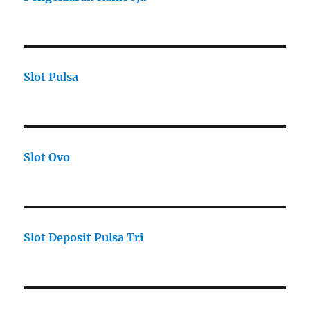
Slot Pulsa
Slot Ovo
Slot Deposit Pulsa Tri