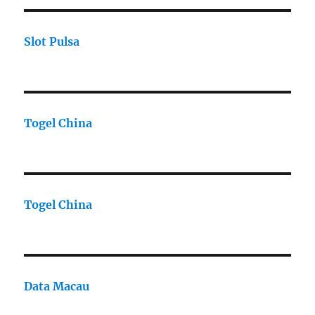
Slot Pulsa
Togel China
Togel China
Data Macau