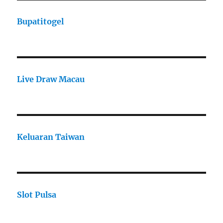
Bupatitogel
Live Draw Macau
Keluaran Taiwan
Slot Pulsa