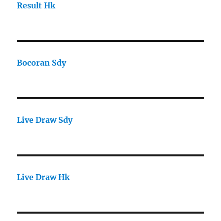
Result Hk
Bocoran Sdy
Live Draw Sdy
Live Draw Hk