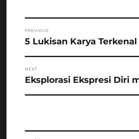
Post
PREVIOUS
navigation
5 Lukisan Karya Terkenal
Previous
post:
NEXT
Eksplorasi Ekspresi Diri 
Next
post: