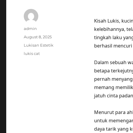
Kisah Lukis, kuc
Author
kelebihannya, tel
admin
Posted
tingkah laku yan
August 8, 2025
on
Categories
berhasil mencuri
Lukisan Estetik
Tags
lukis cat
Dalam sebuah wa
betapa terkejutny
pernah menyangka
memang memiliki
jatuh cinta padan
Menurut para ahl
untuk memengaru
daya tarik yang