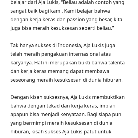
belajar dari Aja Lukis, “Beliau adalah contoh yang
sangat baik bagi kami. Kami belajar bahwa
dengan kerja keras dan passion yang besar, kita
juga bisa meraih kesuksesan seperti beliau.”
Tak hanya sukses di Indonesia, Aja Lukis juga
telah meraih pengakuan internasional atas
karyanya. Hal ini merupakan bukti bahwa talenta
dan kerja keras memang dapat membawa
seseorang meraih kesuksesan di dunia hiburan.
Dengan kisah suksesnya, Aja Lukis membuktikan
bahwa dengan tekad dan kerja keras, impian
apapun bisa menjadi kenyataan. Bagi siapa pun
yang bermimpi meraih kesuksesan di dunia
hiburan, kisah sukses Aja Lukis patut untuk