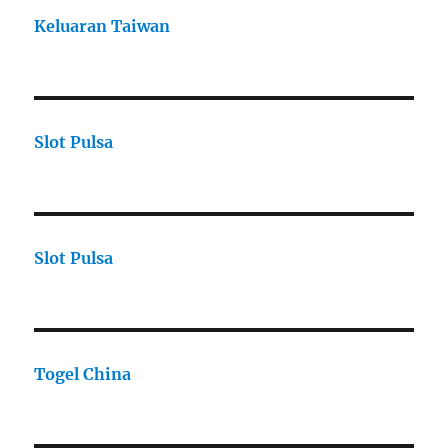
Keluaran Taiwan
Slot Pulsa
Slot Pulsa
Togel China