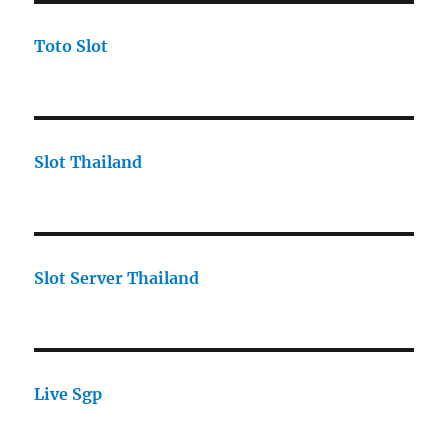
Toto Slot
Slot Thailand
Slot Server Thailand
Live Sgp