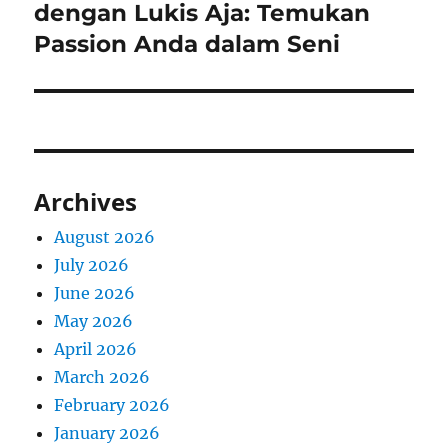
post:
dengan Lukis Aja: Temukan
Passion Anda dalam Seni
Archives
August 2026
July 2026
June 2026
May 2026
April 2026
March 2026
February 2026
January 2026