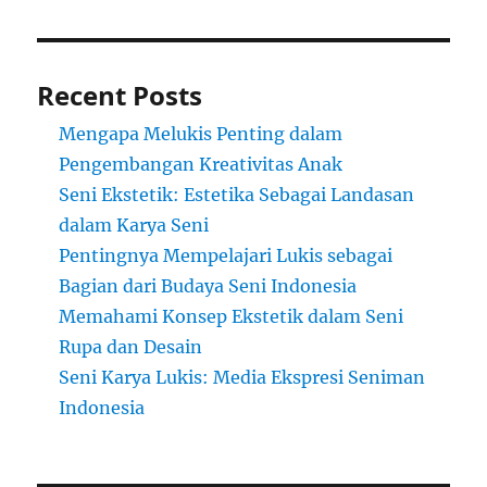
Recent Posts
Mengapa Melukis Penting dalam
Pengembangan Kreativitas Anak
Seni Ekstetik: Estetika Sebagai Landasan
dalam Karya Seni
Pentingnya Mempelajari Lukis sebagai
Bagian dari Budaya Seni Indonesia
Memahami Konsep Ekstetik dalam Seni
Rupa dan Desain
Seni Karya Lukis: Media Ekspresi Seniman
Indonesia