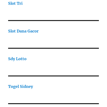
Slot Tri
Slot Dana Gacor
Sdy Lotto
Togel Sidney