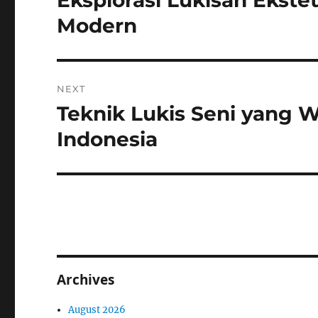
Eksplorasi Lukisan Ekstet
post:
Modern
NEXT
Teknik Lukis Seni yang W
Next
post:
Indonesia
Archives
August 2026