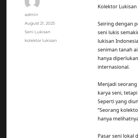
Kolektor Lukisan
Author
admin
Posted
Seiring dengan 
August 21, 2025
on
Categories
seni lukis semaki
Seni Lukisan
Tags
lukisan Indones
kolektor lukisan
seniman tanah ai
hanya diperlukan 
internasional.
Menjadi seorang 
karya seni, teta
Seperti yang diu
“Seorang kolekto
hanya melihatnya
Pasar seni lokal 