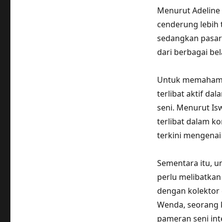
Menurut Adeline Oo
cenderung lebih 
sedangkan pasar 
dari berbagai be
Untuk memahami p
terlibat aktif da
seni. Menurut Is
terlibat dalam k
terkini mengenai
Sementara itu, u
perlu melibatkan
dengan kolektor 
Wenda, seorang k
pameran seni in