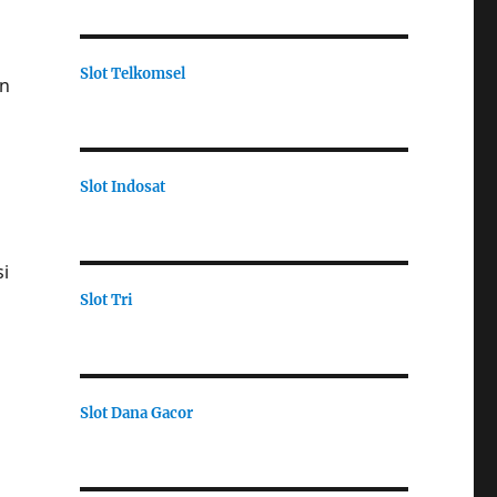
Slot Telkomsel
an
Slot Indosat
i
Slot Tri
Slot Dana Gacor