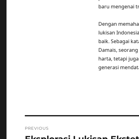
baru mengenai tr
Dengan memahami 
lukisan Indonesi
baik. Sebagai ka
Damais, seorang 
harta, tetapi jug
generasi mendat
Post
PREVIOUS
navigation
Previous