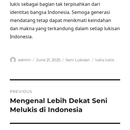
lukis sebagai bagian tak terpisahkan dari
identitas bangsa Indonesia. Semoga generasi
mendatang tetap dapat menikmati keindahan
dan makna yang terkandung dalam setiap lukisan
Indonesia.
Author
Posted
Categories
Tags
admin
June 21, 2025
Seni Lukisan
lukis lukis
on
Post
PREVIOUS
navigation
Mengenal Lebih Dekat Seni
Previous
post:
Melukis di Indonesia