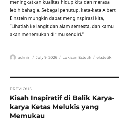
meningkatkan kualitas hidup kita dan merasa
lebih bahagia. Sebagai penutup, kata-kata Albert
Einstein mungkin dapat menginspirasi kita,
“Lihatlah ke langit dan alam semesta, dan kamu
akan menemukan dirimu sendiri.”
Author
Posted
Categories
Tags
admin
July 9, 2026
Lukisan Estetik
ekstetik
on
Post
PREVIOUS
navigation
Kisah Inspiratif di Balik Karya-
Previous
post:
karya Ketas Melukis yang
Memukau