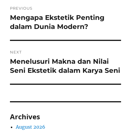
Post
PREVIOUS
navigation
Mengapa Ekstetik Penting
Previous
post:
dalam Dunia Modern?
NEXT
Menelusuri Makna dan Nilai
Next
post:
Seni Ekstetik dalam Karya Seni
Archives
August 2026