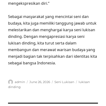
mengekspresikan diri.”
Sebagai masyarakat yang mencintai seni dan
budaya, kita juga memiliki tanggung jawab untuk
melestarikan dan menghargai karya seni lukisan
dinding. Dengan mengapresiasi karya seni
lukisan dinding, kita turut serta dalam
membangun dan merawat warisan budaya yang
menjadi bagian tak terpisahkan dari identitas kita
sebagai bangsa Indonesia.
Author
Posted
Categories
Tags
admin
June 26, 2026
Seni Lukisan
lukisan
on
dinding