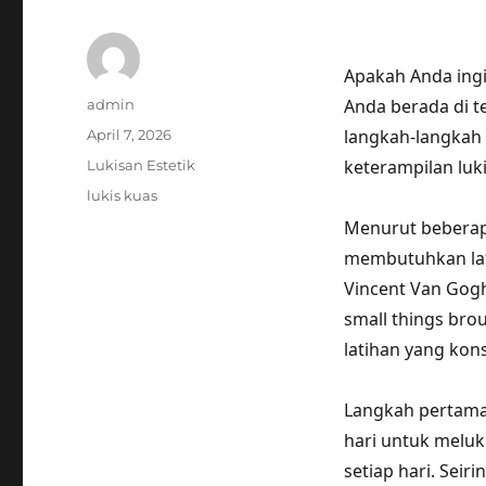
Apakah Anda ing
Author
Anda berada di t
admin
Posted
langkah-langkah
April 7, 2026
on
Categories
keterampilan luk
Lukisan Estetik
Tags
lukis kuas
Menurut beberap
membutuhkan lati
Vincent Van Gogh,
small things brou
latihan yang kons
Langkah pertama
hari untuk meluk
setiap hari. Sei