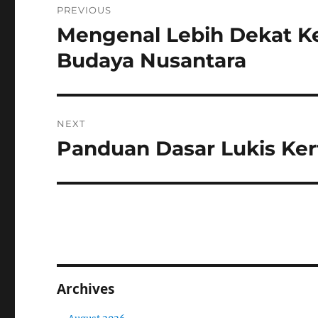
PREVIOUS
navigation
Mengenal Lebih Dekat Ke
Previous
post:
Budaya Nusantara
NEXT
Panduan Dasar Lukis Ke
Next
post:
Archives