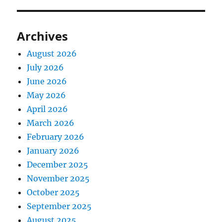
Archives
August 2026
July 2026
June 2026
May 2026
April 2026
March 2026
February 2026
January 2026
December 2025
November 2025
October 2025
September 2025
August 2025