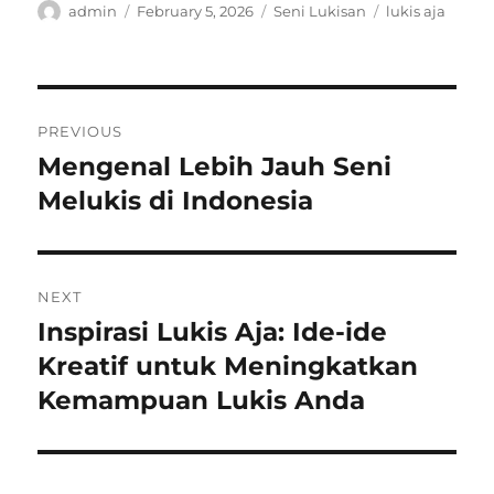
Author
Posted
Categories
Tags
admin
February 5, 2026
Seni Lukisan
lukis aja
on
Post
PREVIOUS
navigation
Mengenal Lebih Jauh Seni
Previous
post:
Melukis di Indonesia
NEXT
Inspirasi Lukis Aja: Ide-ide
Next
post:
Kreatif untuk Meningkatkan
Kemampuan Lukis Anda