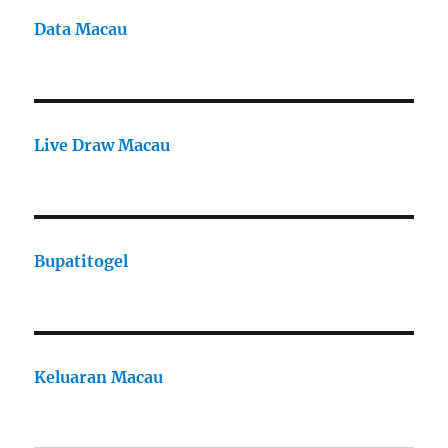
Data Macau
Live Draw Macau
Bupatitogel
Keluaran Macau