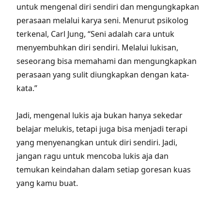
untuk mengenal diri sendiri dan mengungkapkan
perasaan melalui karya seni. Menurut psikolog
terkenal, Carl Jung, “Seni adalah cara untuk
menyembuhkan diri sendiri. Melalui lukisan,
seseorang bisa memahami dan mengungkapkan
perasaan yang sulit diungkapkan dengan kata-
kata.”
Jadi, mengenal lukis aja bukan hanya sekedar
belajar melukis, tetapi juga bisa menjadi terapi
yang menyenangkan untuk diri sendiri. Jadi,
jangan ragu untuk mencoba lukis aja dan
temukan keindahan dalam setiap goresan kuas
yang kamu buat.