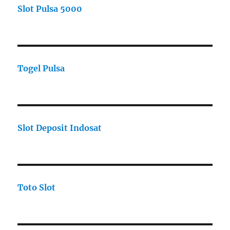
Slot Pulsa 5000
Togel Pulsa
Slot Deposit Indosat
Toto Slot