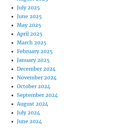
July 2025
June 2025
May 2025
April 2025
March 2025
February 2025
January 2025
December 2024
November 2024
October 2024
September 2024
August 2024
July 2024
June 2024