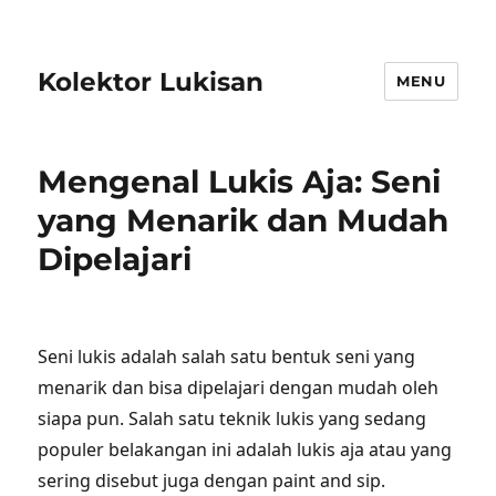
Kolektor Lukisan
MENU
Mengenal Lukis Aja: Seni
yang Menarik dan Mudah
Dipelajari
Seni lukis adalah salah satu bentuk seni yang
menarik dan bisa dipelajari dengan mudah oleh
siapa pun. Salah satu teknik lukis yang sedang
populer belakangan ini adalah lukis aja atau yang
sering disebut juga dengan paint and sip.