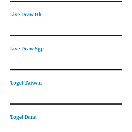
Live Draw Hk
Live Draw Sgp
Togel Taiwan
Togel Dana