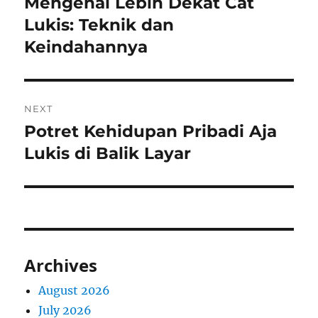
Mengenal Lebih Dekat Cat
Previous
post:
Lukis: Teknik dan
Keindahannya
NEXT
Potret Kehidupan Pribadi Aja
Next
post:
Lukis di Balik Layar
Archives
August 2026
July 2026