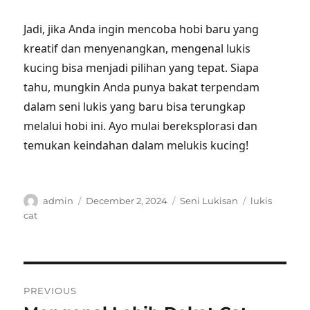
Jadi, jika Anda ingin mencoba hobi baru yang
kreatif dan menyenangkan, mengenal lukis
kucing bisa menjadi pilihan yang tepat. Siapa
tahu, mungkin Anda punya bakat terpendam
dalam seni lukis yang baru bisa terungkap
melalui hobi ini. Ayo mulai bereksplorasi dan
temukan keindahan dalam melukis kucing!
Author
Posted
Categories
Tags
admin
December 2, 2024
Seni Lukisan
lukis
on
cat
Post
PREVIOUS
navigation