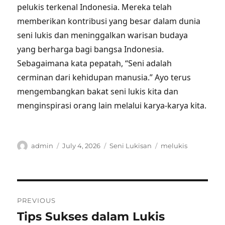
pelukis terkenal Indonesia. Mereka telah
memberikan kontribusi yang besar dalam dunia
seni lukis dan meninggalkan warisan budaya
yang berharga bagi bangsa Indonesia.
Sebagaimana kata pepatah, “Seni adalah
cerminan dari kehidupan manusia.” Ayo terus
mengembangkan bakat seni lukis kita dan
menginspirasi orang lain melalui karya-karya kita.
Author
Posted
Categories
Tags
admin
July 4, 2026
Seni Lukisan
melukis
on
Post
PREVIOUS
navigation
Tips Sukses dalam Lukis
Previous