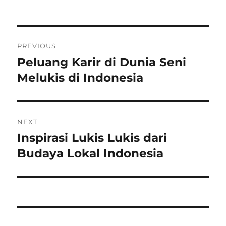
on
Post
PREVIOUS
navigation
Peluang Karir di Dunia Seni
Previous
post:
Melukis di Indonesia
NEXT
Inspirasi Lukis Lukis dari
Next
post:
Budaya Lokal Indonesia