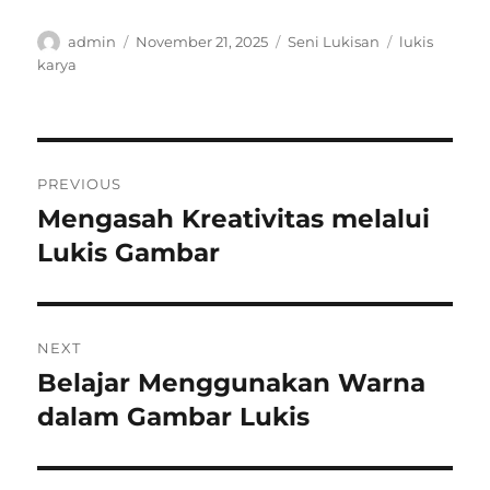
Author
Posted
Categories
Tags
admin
November 21, 2025
Seni Lukisan
lukis
on
karya
Post
PREVIOUS
navigation
Mengasah Kreativitas melalui
Previous
post:
Lukis Gambar
NEXT
Belajar Menggunakan Warna
Next
post:
dalam Gambar Lukis