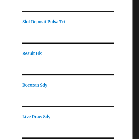
Slot Deposit Pulsa Tri
Result Hk
Bocoran Sdy
Live Draw Sdy