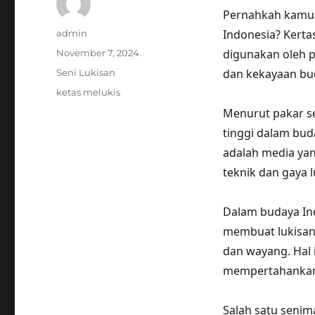
Pernahkah kamu 
Author
Indonesia? Kerta
admin
Posted
digunakan oleh 
November 7, 2024
on
Categories
dan kekayaan bu
Seni Lukisan
Tags
ketas melukis
Menurut pakar se
tinggi dalam bu
adalah media ya
teknik dan gaya l
Dalam budaya Ind
membuat lukisan,
dan wayang. Hal 
mempertahankan 
Salah satu senim