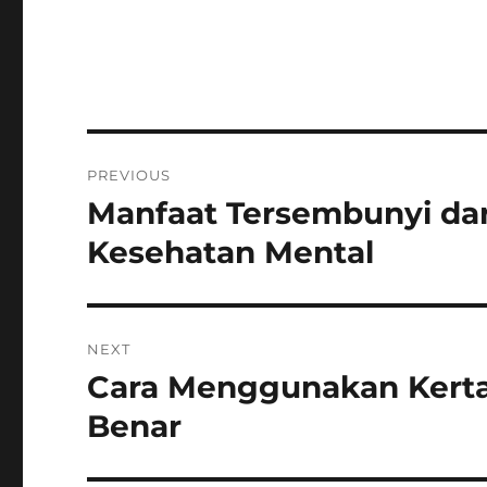
Post
PREVIOUS
navigation
Manfaat Tersembunyi dar
Previous
post:
Kesehatan Mental
NEXT
Cara Menggunakan Kerta
Next
post:
Benar