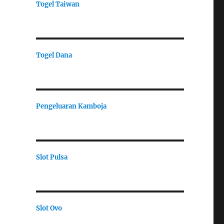
Togel Taiwan
Togel Dana
Pengeluaran Kamboja
Slot Pulsa
Slot Ovo