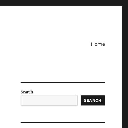
Home
Search
SEARCH