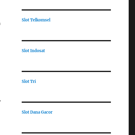
Slot Telkomsel
a
Slot Indosat
Slot Tri
,
Slot Dana Gacor