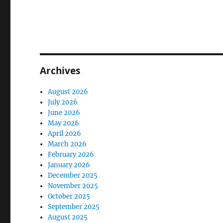
Archives
August 2026
July 2026
June 2026
May 2026
April 2026
March 2026
February 2026
January 2026
December 2025
November 2025
October 2025
September 2025
August 2025