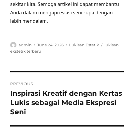
sekitar kita. Semoga artikel ini dapat membantu
Anda dalam mengapresiasi seni rupa dengan
lebih mendalam.
Author
Posted
Categories
Tags
admin
June 24, 2026
Lukisan Estetik
lukisan
on
ekstetik terbaru
Post
PREVIOUS
navigation
Inspirasi Kreatif dengan Kertas
Previous
post:
Lukis sebagai Media Ekspresi
Seni