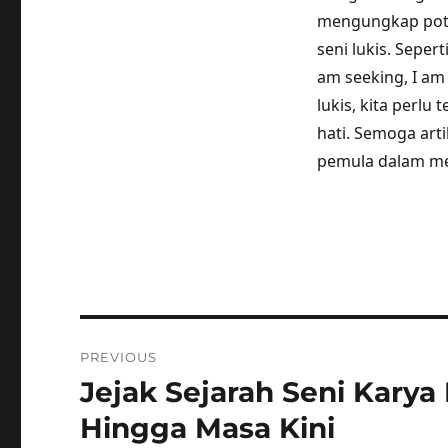
mengungkap pote
seni lukis. Seper
am seeking, I am s
lukis, kita perl
hati. Semoga arti
pemula dalam me
Post
PREVIOUS
navigation
Jejak Sejarah Seni Karya
Previous
post:
Hingga Masa Kini