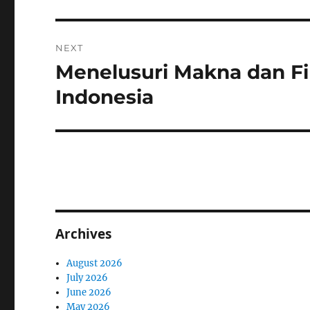
NEXT
Menelusuri Makna dan Fil
Next
post:
Indonesia
Archives
August 2026
July 2026
June 2026
May 2026