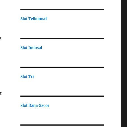
Slot Telkomsel
r
Slot Indosat
Slot Tri
t
Slot Dana Gacor