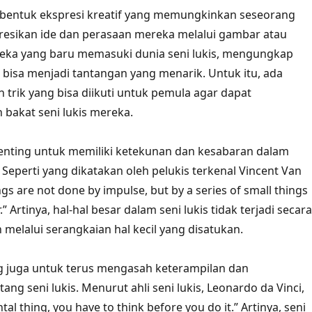
h bentuk ekspresi kreatif yang memungkinkan seseorang
esikan ide dan perasaan mereka melalui gambar atau
reka yang baru memasuki dunia seni lukis, mengungkap
s bisa menjadi tantangan yang menarik. Untuk itu, ada
 trik yang bisa diikuti untuk pemula agar dapat
akat seni lukis mereka.
enting untuk memiliki ketekunan dan kesabaran dalam
s. Seperti yang dikatakan oleh pelukis terkenal Vincent Van
gs are not done by impulse, but by a series of small things
” Artinya, hal-hal besar dalam seni lukis tidak terjadi secara
 melalui serangkaian hal kecil yang disatukan.
ing juga untuk terus mengasah keterampilan dan
ng seni lukis. Menurut ahli seni lukis, Leonardo da Vinci,
tal thing, you have to think before you do it.” Artinya, seni