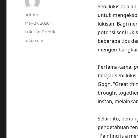
Seni lukis adala
Author
untuk mengekspr
admin
Posted
lukisan. Bagi me
May 27, 2026
on
Categories
potensi seni luki
Lukisan Estetik
Tags
beberapa tips dan
lukis seni
mengembangkan b
Pertama-tama, p
belajar seni luki
Gogh, “Great thin
brought together.
instan, melainkan
Selain itu, pent
pengetahuan tenta
“Painting is a men