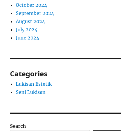
October 2024
September 2024
August 2024
July 2024
June 2024
Categories
Lukisan Estetik
Seni Lukisan
Search