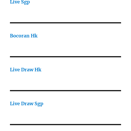
Live Sgp
Bocoran Hk
Live Draw Hk
Live Draw Sgp