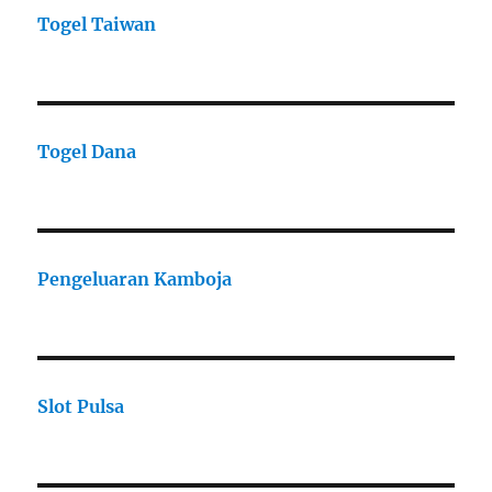
Togel Taiwan
Togel Dana
Pengeluaran Kamboja
Slot Pulsa