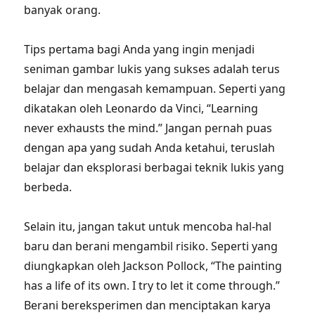
banyak orang.
Tips pertama bagi Anda yang ingin menjadi
seniman gambar lukis yang sukses adalah terus
belajar dan mengasah kemampuan. Seperti yang
dikatakan oleh Leonardo da Vinci, “Learning
never exhausts the mind.” Jangan pernah puas
dengan apa yang sudah Anda ketahui, teruslah
belajar dan eksplorasi berbagai teknik lukis yang
berbeda.
Selain itu, jangan takut untuk mencoba hal-hal
baru dan berani mengambil risiko. Seperti yang
diungkapkan oleh Jackson Pollock, “The painting
has a life of its own. I try to let it come through.”
Berani bereksperimen dan menciptakan karya