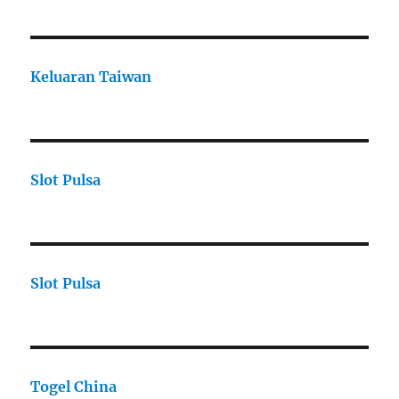
Keluaran Taiwan
Slot Pulsa
Slot Pulsa
Togel China