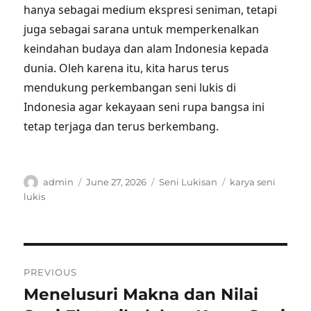
hanya sebagai medium ekspresi seniman, tetapi
juga sebagai sarana untuk memperkenalkan
keindahan budaya dan alam Indonesia kepada
dunia. Oleh karena itu, kita harus terus
mendukung perkembangan seni lukis di
Indonesia agar kekayaan seni rupa bangsa ini
tetap terjaga dan terus berkembang.
Author
Posted
Categories
Tags
admin
June 27, 2026
Seni Lukisan
karya seni
on
lukis
Post
PREVIOUS
navigation
Menelusuri Makna dan Nilai
Previous