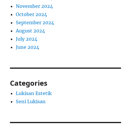
November 2024
October 2024
September 2024
August 2024
July 2024
June 2024
Categories
Lukisan Estetik
Seni Lukisan