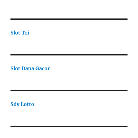
Slot Tri
Slot Dana Gacor
Sdy Lotto