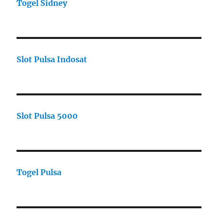
Togel Sidney
Slot Pulsa Indosat
Slot Pulsa 5000
Togel Pulsa