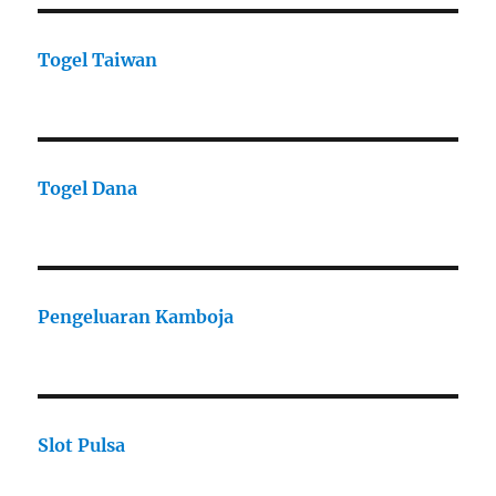
Togel Taiwan
Togel Dana
Pengeluaran Kamboja
Slot Pulsa