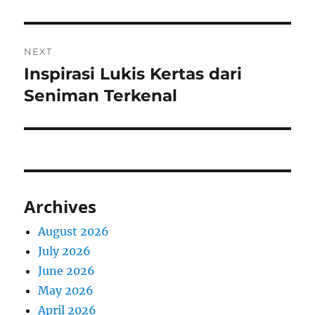
NEXT
Inspirasi Lukis Kertas dari
Next
post:
Seniman Terkenal
Archives
August 2026
July 2026
June 2026
May 2026
April 2026