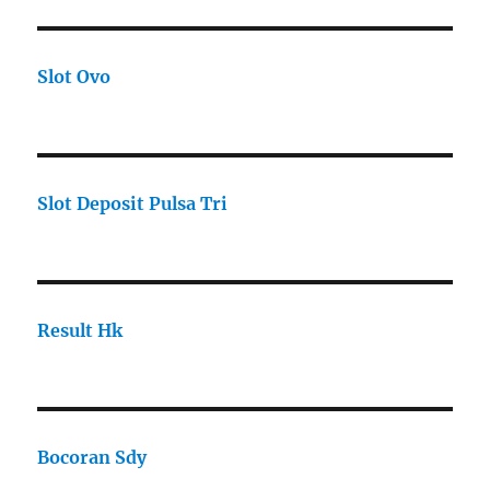
Slot Ovo
Slot Deposit Pulsa Tri
Result Hk
Bocoran Sdy