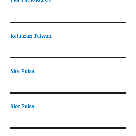
Live Draw Macau
Keluaran Taiwan
Slot Pulsa
Slot Pulsa