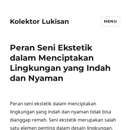
Kolektor Lukisan
MENU
Peran Seni Ekstetik
dalam Menciptakan
Lingkungan yang Indah
dan Nyaman
Peran seni ekstetik dalam menciptakan
lingkungan yang indah dan nyaman tidak bisa
dianggap remeh. Seni ekstetik merupakan salah
satu elemen penting dalam desain lingkungan,