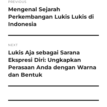
PREVIOUS
navigation
Mengenal Sejarah
Previous
post:
Perkembangan Lukis Lukis di
Indonesia
NEXT
Lukis Aja sebagai Sarana
Next
post:
Ekspresi Diri: Ungkapkan
Perasaan Anda dengan Warna
dan Bentuk