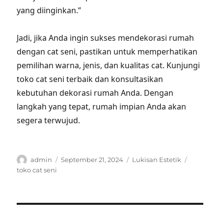
yang diinginkan.”
Jadi, jika Anda ingin sukses mendekorasi rumah
dengan cat seni, pastikan untuk memperhatikan
pemilihan warna, jenis, dan kualitas cat. Kunjungi
toko cat seni terbaik dan konsultasikan
kebutuhan dekorasi rumah Anda. Dengan
langkah yang tepat, rumah impian Anda akan
segera terwujud.
Author
Posted
Categories
Tags
admin
September 21, 2024
Lukisan Estetik
on
toko cat seni
Post