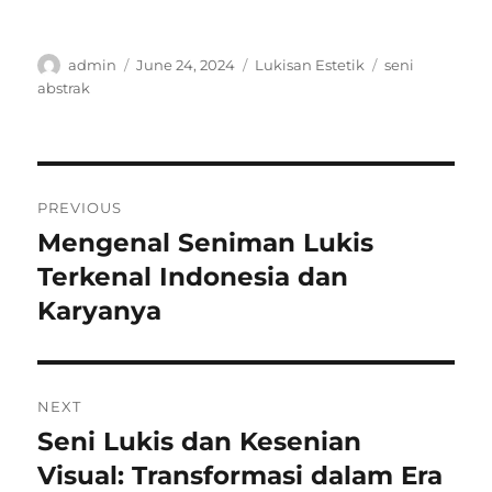
Author
Posted
Categories
Tags
admin
June 24, 2024
Lukisan Estetik
seni
on
abstrak
Post
PREVIOUS
navigation
Mengenal Seniman Lukis
Previous
post:
Terkenal Indonesia dan
Karyanya
NEXT
Seni Lukis dan Kesenian
Next
post:
Visual: Transformasi dalam Era