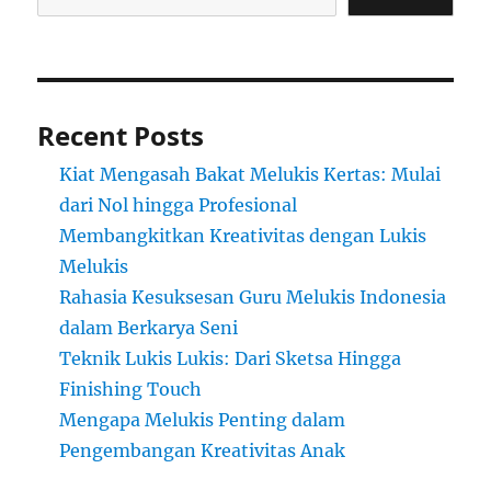
Recent Posts
Kiat Mengasah Bakat Melukis Kertas: Mulai
dari Nol hingga Profesional
Membangkitkan Kreativitas dengan Lukis
Melukis
Rahasia Kesuksesan Guru Melukis Indonesia
dalam Berkarya Seni
Teknik Lukis Lukis: Dari Sketsa Hingga
Finishing Touch
Mengapa Melukis Penting dalam
Pengembangan Kreativitas Anak