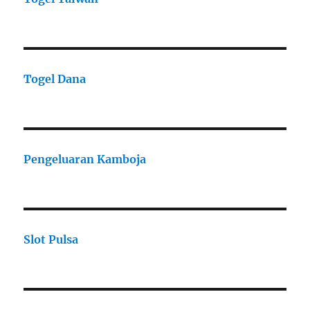
Togel Dana
Pengeluaran Kamboja
Slot Pulsa