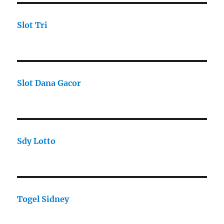
Slot Tri
Slot Dana Gacor
Sdy Lotto
Togel Sidney