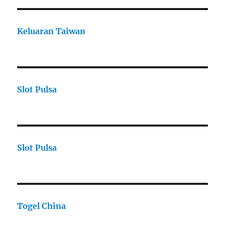
Keluaran Taiwan
Slot Pulsa
Slot Pulsa
Togel China