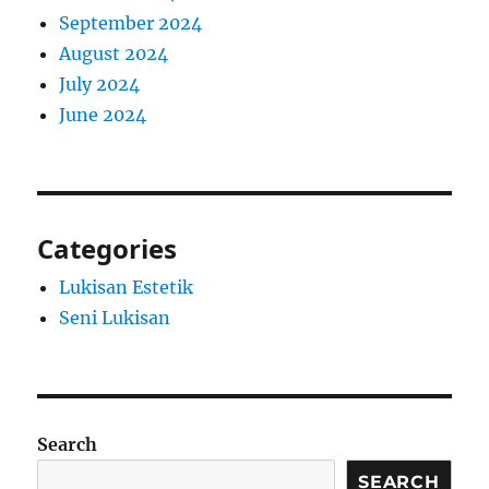
September 2024
August 2024
July 2024
June 2024
Categories
Lukisan Estetik
Seni Lukisan
Search
SEARCH