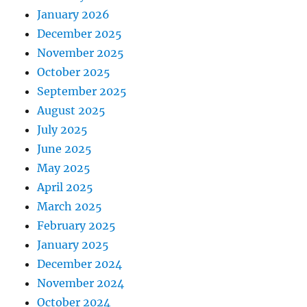
January 2026
December 2025
November 2025
October 2025
September 2025
August 2025
July 2025
June 2025
May 2025
April 2025
March 2025
February 2025
January 2025
December 2024
November 2024
October 2024