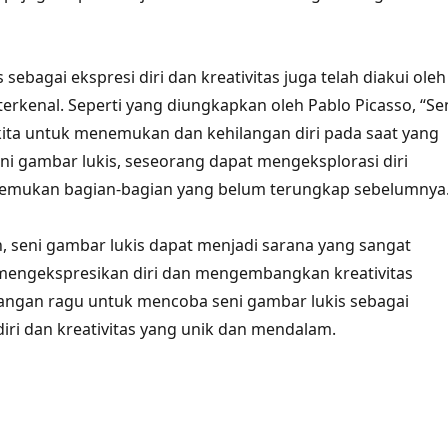
 sebagai ekspresi diri dan kreativitas juga telah diakui oleh
erkenal. Seperti yang diungkapkan oleh Pablo Picasso, “Se
ta untuk menemukan dan kehilangan diri pada saat yang
eni gambar lukis, seseorang dapat mengeksplorasi diri
mukan bagian-bagian yang belum terungkap sebelumnya
 seni gambar lukis dapat menjadi sarana yang sangat
mengekspresikan diri dan mengembangkan kreativitas
 jangan ragu untuk mencoba seni gambar lukis sebagai
diri dan kreativitas yang unik dan mendalam.