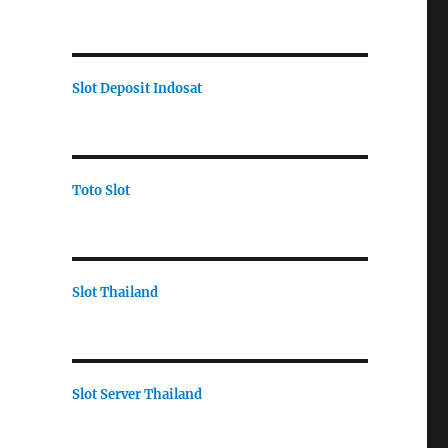
Slot Deposit Indosat
Toto Slot
Slot Thailand
Slot Server Thailand