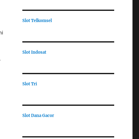
Slot Telkomsel
ni
Slot Indosat
.
Slot Tri
Slot Dana Gacor