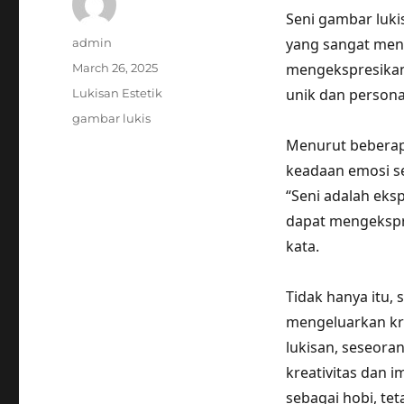
Seni gambar luki
Author
yang sangat mend
admin
Posted
mengekspresikan 
March 26, 2025
on
Categories
unik dan persona
Lukisan Estetik
Tags
gambar lukis
Menurut beberapa
keadaan emosi se
“Seni adalah eksp
dapat mengekspr
kata.
Tidak hanya itu,
mengeluarkan kre
lukisan, seseora
kreativitas dan i
sebagai hobi, t