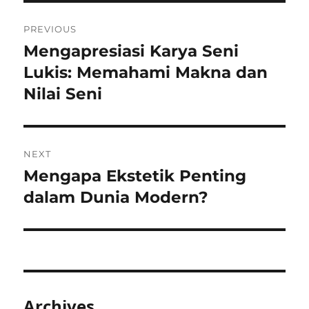
Post
PREVIOUS
navigation
Mengapresiasi Karya Seni
Previous
post:
Lukis: Memahami Makna dan
Nilai Seni
NEXT
Mengapa Ekstetik Penting
Next
post:
dalam Dunia Modern?
Archives