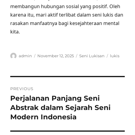
membangun hubungan sosial yang positif. Oleh
karena itu, mari aktif terlibat dalam seni lukis dan
rasakan manfaatnya bagi kesejahteraan mental
kita.
Author
Posted
Categories
Tags
admin
November 12, 2025
Seni Lukisan
lukis
on
Post
PREVIOUS
navigation
Perjalanan Panjang Seni
Previous
post:
Abstrak dalam Sejarah Seni
Modern Indonesia