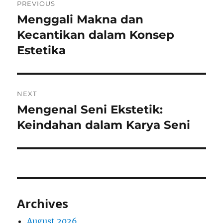
PREVIOUS
navigation
Menggali Makna dan
Previous
post:
Kecantikan dalam Konsep
Estetika
NEXT
Mengenal Seni Ekstetik:
Next
post:
Keindahan dalam Karya Seni
Archives
August 2026