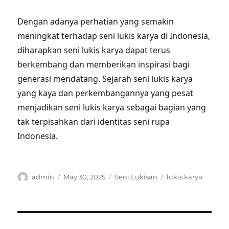
Dengan adanya perhatian yang semakin
meningkat terhadap seni lukis karya di Indonesia,
diharapkan seni lukis karya dapat terus
berkembang dan memberikan inspirasi bagi
generasi mendatang. Sejarah seni lukis karya
yang kaya dan perkembangannya yang pesat
menjadikan seni lukis karya sebagai bagian yang
tak terpisahkan dari identitas seni rupa
Indonesia.
Author
Posted
Categories
Tags
admin
May 30, 2025
Seni Lukisan
lukis karya
on
Post