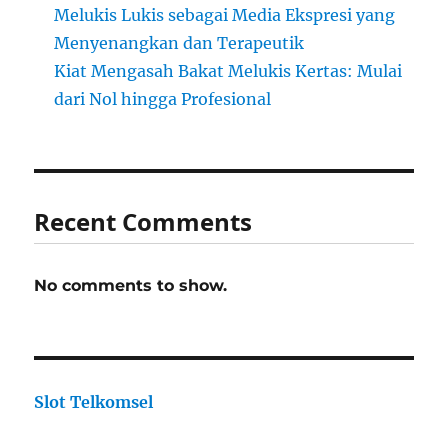
Melukis Lukis sebagai Media Ekspresi yang
Menyenangkan dan Terapeutik
Kiat Mengasah Bakat Melukis Kertas: Mulai
dari Nol hingga Profesional
Recent Comments
No comments to show.
Slot Telkomsel