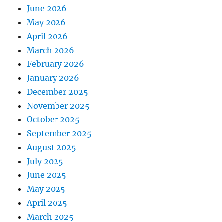
June 2026
May 2026
April 2026
March 2026
February 2026
January 2026
December 2025
November 2025
October 2025
September 2025
August 2025
July 2025
June 2025
May 2025
April 2025
March 2025