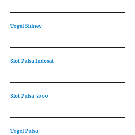
Togel Sidney
Slot Pulsa Indosat
Slot Pulsa 5000
Togel Pulsa