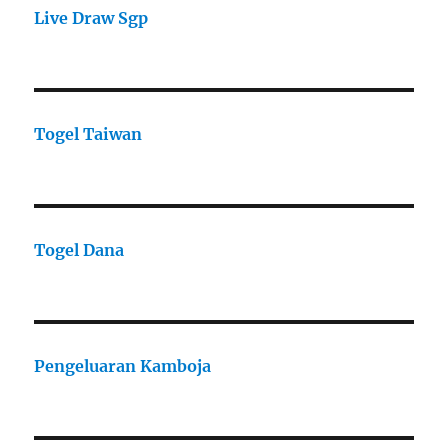
Live Draw Sgp
Togel Taiwan
Togel Dana
Pengeluaran Kamboja