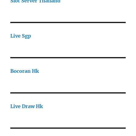
Slot Server Thailand
Live Sgp
Bocoran Hk
Live Draw Hk