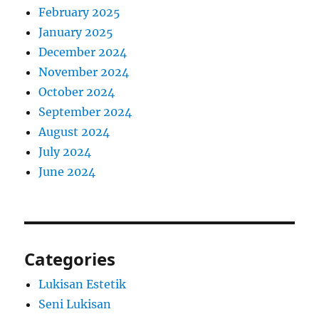
February 2025
January 2025
December 2024
November 2024
October 2024
September 2024
August 2024
July 2024
June 2024
Categories
Lukisan Estetik
Seni Lukisan