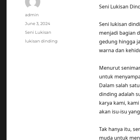
Seni Lukisan Dind
Author
admin
Posted
Seni lukisan dind
June 3, 2024
on
Categories
menjadi bagian da
Seni Lukisan
Tags
gedung hingga j
lukisan dinding
warna dan kehidu
Menurut seniman 
untuk menyampaik
Dalam salah satu
dinding adalah s
karya kami, kam
akan isu-isu yang
Tak hanya itu, se
muda untuk menge