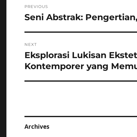
Post
PREVIOUS
navigation
Seni Abstrak: Pengertian
Previous
post:
NEXT
Eksplorasi Lukisan Ekstet
Next
post:
Kontemporer yang Mem
Archives