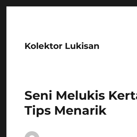
Kolektor Lukisan
Seni Melukis Kert
Tips Menarik