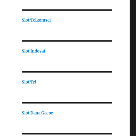
a
Slot Telkomsel
Slot Indosat
Slot Tri
Slot Dana Gacor