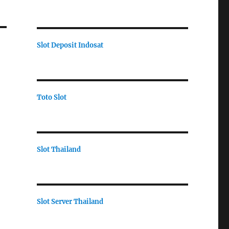
Slot Deposit Indosat
Toto Slot
Slot Thailand
Slot Server Thailand