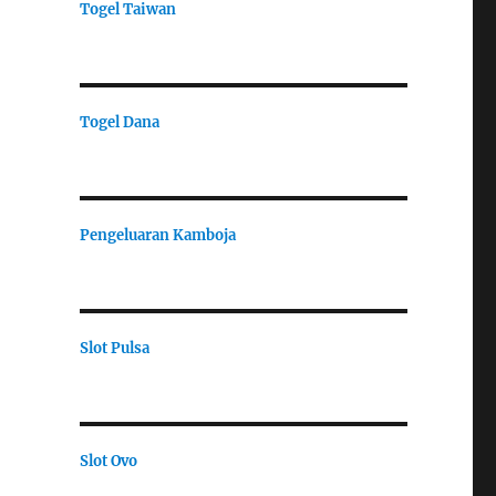
Togel Taiwan
Togel Dana
Pengeluaran Kamboja
Slot Pulsa
Slot Ovo