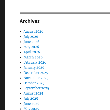
Archives
August 2026
July 2026
June 2026
May 2026
April 2026
March 2026
February 2026
January 2026
December 2025
November 2025
October 2025
September 2025
August 2025
July 2025
June 2025
May 2025