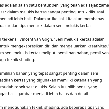
tas adalah salah satu bentuk seni yang telah ada sejak zam
asar dalam melukis kertas sangat penting untuk dikuasai
menjadi lebih baik. Dalam artikel ini, kita akan membahas
dasar dan tips menarik dalam seni melukis kertas.
terkenal, Vincent van Gogh, “Seni melukis kertas adalah
untuk mengekspresikan diri dan mengeluarkan kreativitas.
am seni melukis kertas meliputi pemilihan bahan, pensil ya
uga teknik shading.
milihan bahan yang tepat sangat penting dalam seni
Pastikan kertas yang digunakan memiliki ketebalan yang
mudah robek saat dilukis. Selain itu, pilih pensil yang
agar hasil gambar menjadi lebih halus dan detail.
am menggunakan teknik shading, ada beberapa tips yang