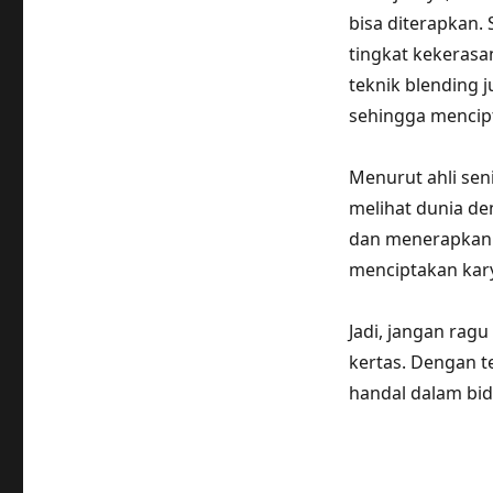
bisa diterapkan.
tingkat kekerasa
teknik blending 
sehingga mencipta
Menurut ahli seni
melihat dunia d
dan menerapkan t
menciptakan kary
Jadi, jangan ra
kertas. Dengan t
handal dalam bid