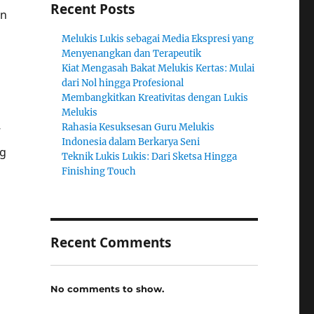
Recent Posts
an
Melukis Lukis sebagai Media Ekspresi yang
Menyenangkan dan Terapeutik
Kiat Mengasah Bakat Melukis Kertas: Mulai
dari Nol hingga Profesional
Membangkitkan Kreativitas dengan Lukis
Melukis
Rahasia Kesuksesan Guru Melukis
”
Indonesia dalam Berkarya Seni
ng
Teknik Lukis Lukis: Dari Sketsa Hingga
Finishing Touch
Recent Comments
No comments to show.