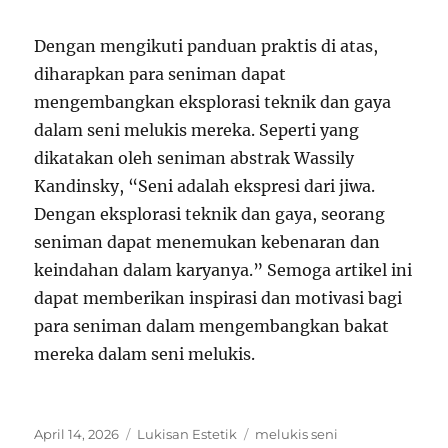
Dengan mengikuti panduan praktis di atas,
diharapkan para seniman dapat
mengembangkan eksplorasi teknik dan gaya
dalam seni melukis mereka. Seperti yang
dikatakan oleh seniman abstrak Wassily
Kandinsky, “Seni adalah ekspresi dari jiwa.
Dengan eksplorasi teknik dan gaya, seorang
seniman dapat menemukan kebenaran dan
keindahan dalam karyanya.” Semoga artikel ini
dapat memberikan inspirasi dan motivasi bagi
para seniman dalam mengembangkan bakat
mereka dalam seni melukis.
Posted
Categories
Tags
April 14, 2026
Lukisan Estetik
melukis seni