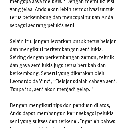
mengapa saya melukis.” Dengan memiliki visi
yang jelas, Anda akan lebih termotivasi untuk
terus berkembang dan mencapai tujuan Anda
sebagai seorang pelukis seni.
Selain itu, jangan lewatkan untuk terus belajar
dan mengikuti perkembangan seni lukis.
Seiring dengan perkembangan zaman, teknik
dan gaya seni lukis juga terus berubah dan
berkembang. Seperti yang dikatakan oleh
Leonardo da Vinci, “Belajar adalah cahaya seni.
Tanpa itu, seni akan menjadi gelap.”
Dengan mengikuti tips dan panduan di atas,
Anda dapat membangun karir sebagai pelukis
seni yang sukses dan terkenal. Ingatlah bahwa