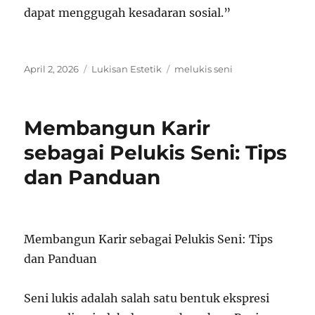
dapat menggugah kesadaran sosial.”
Posted
Categories
Tags
April 2, 2026
Lukisan Estetik
melukis seni
on
Membangun Karir
sebagai Pelukis Seni: Tips
dan Panduan
Membangun Karir sebagai Pelukis Seni: Tips
dan Panduan
Seni lukis adalah salah satu bentuk ekspresi