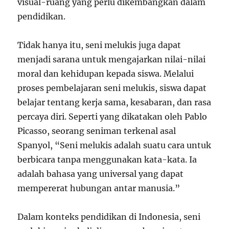
visual-ruang yang perlu dikembangkan dalam
pendidikan.
Tidak hanya itu, seni melukis juga dapat
menjadi sarana untuk mengajarkan nilai-nilai
moral dan kehidupan kepada siswa. Melalui
proses pembelajaran seni melukis, siswa dapat
belajar tentang kerja sama, kesabaran, dan rasa
percaya diri. Seperti yang dikatakan oleh Pablo
Picasso, seorang seniman terkenal asal
Spanyol, “Seni melukis adalah suatu cara untuk
berbicara tanpa menggunakan kata-kata. Ia
adalah bahasa yang universal yang dapat
mempererat hubungan antar manusia.”
Dalam konteks pendidikan di Indonesia, seni