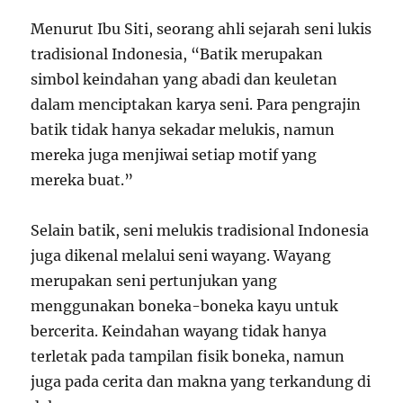
Menurut Ibu Siti, seorang ahli sejarah seni lukis
tradisional Indonesia, “Batik merupakan
simbol keindahan yang abadi dan keuletan
dalam menciptakan karya seni. Para pengrajin
batik tidak hanya sekadar melukis, namun
mereka juga menjiwai setiap motif yang
mereka buat.”
Selain batik, seni melukis tradisional Indonesia
juga dikenal melalui seni wayang. Wayang
merupakan seni pertunjukan yang
menggunakan boneka-boneka kayu untuk
bercerita. Keindahan wayang tidak hanya
terletak pada tampilan fisik boneka, namun
juga pada cerita dan makna yang terkandung di