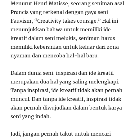
Menurut Henri Matisse, seorang seniman asal
Prancis yang terkenal dengan gaya seni
Fauvism, “Creativity takes courage.” Hal ini
menunjukkan bahwa untuk memiliki ide
kreatif dalam seni melukis, seniman harus
memiliki keberanian untuk keluar dari zona
nyaman dan mencoba hal-hal baru.
Dalam dunia seni, inspirasi dan ide kreatif
merupakan dua hal yang saling melengkapi.
Tanpa inspirasi, ide kreatif tidak akan pernah
muncul. Dan tanpa ide kreatif, inspirasi tidak
akan pernah diwujudkan dalam bentuk karya
seni yang indah.
Jadi, jangan pernah takut untuk mencari