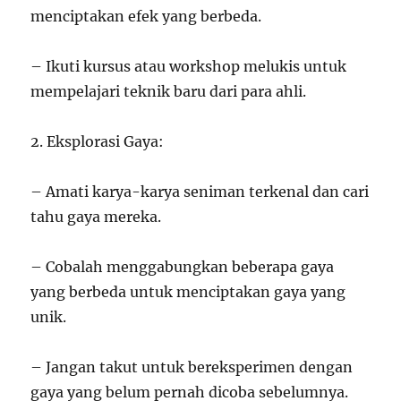
menciptakan efek yang berbeda.
– Ikuti kursus atau workshop melukis untuk
mempelajari teknik baru dari para ahli.
2. Eksplorasi Gaya:
– Amati karya-karya seniman terkenal dan cari
tahu gaya mereka.
– Cobalah menggabungkan beberapa gaya
yang berbeda untuk menciptakan gaya yang
unik.
– Jangan takut untuk bereksperimen dengan
gaya yang belum pernah dicoba sebelumnya.