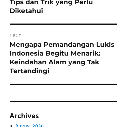
post:
Tips dan Trik yang Perlu
Diketahui
NEXT
Mengapa Pemandangan Lukis
Next
post:
Indonesia Begitu Menarik:
Keindahan Alam yang Tak
Tertandingi
Archives
August 2026