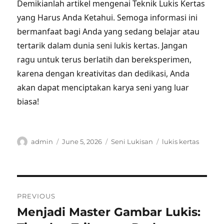
Demikianlah artikel mengenai Teknik Lukis Kertas
yang Harus Anda Ketahui. Semoga informasi ini
bermanfaat bagi Anda yang sedang belajar atau
tertarik dalam dunia seni lukis kertas. Jangan
ragu untuk terus berlatih dan bereksperimen,
karena dengan kreativitas dan dedikasi, Anda
akan dapat menciptakan karya seni yang luar
biasa!
Author
Posted
Categories
Tags
admin
June 5, 2026
Seni Lukisan
lukis kertas
on
Post
PREVIOUS
navigation
Menjadi Master Gambar Lukis:
Previous