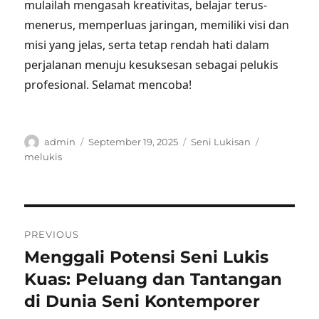
mulailah mengasah kreativitas, belajar terus-
menerus, memperluas jaringan, memiliki visi dan
misi yang jelas, serta tetap rendah hati dalam
perjalanan menuju kesuksesan sebagai pelukis
profesional. Selamat mencoba!
Author
Posted
Categories
Tags
admin
September 19, 2025
Seni Lukisan
on
melukis
Post
PREVIOUS
navigation
Menggali Potensi Seni Lukis
Previous
post:
Kuas: Peluang dan Tantangan
di Dunia Seni Kontemporer