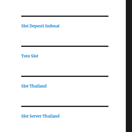
Slot Deposit Indosat
Toto Slot
Slot Thailand
Slot Server Thailand