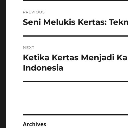
Post
PREVIOUS
navigation
Seni Melukis Kertas: Tek
Previous
post:
NEXT
Ketika Kertas Menjadi Kan
Next
post:
Indonesia
Archives