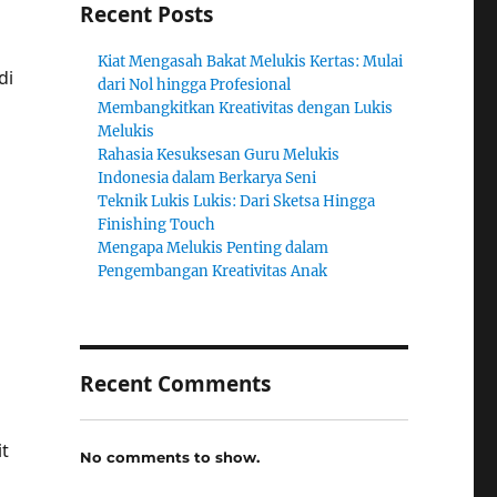
Recent Posts
Kiat Mengasah Bakat Melukis Kertas: Mulai
di
dari Nol hingga Profesional
Membangkitkan Kreativitas dengan Lukis
Melukis
Rahasia Kesuksesan Guru Melukis
Indonesia dalam Berkarya Seni
Teknik Lukis Lukis: Dari Sketsa Hingga
Finishing Touch
Mengapa Melukis Penting dalam
Pengembangan Kreativitas Anak
Recent Comments
it
No comments to show.