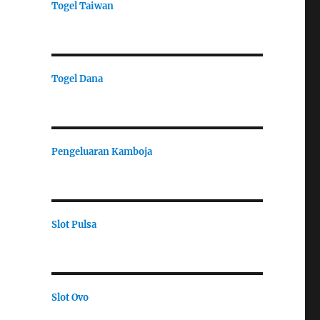
Togel Taiwan
Togel Dana
Pengeluaran Kamboja
Slot Pulsa
Slot Ovo