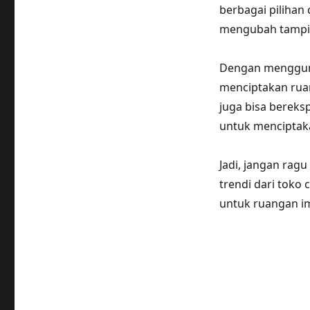
berbagai pilihan 
mengubah tampil
Dengan menggunak
menciptakan rua
juga bisa berek
untuk menciptaka
Jadi, jangan rag
trendi dari toko 
untuk ruangan i