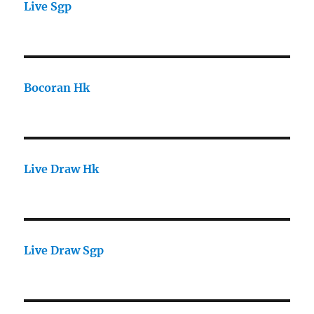
Live Sgp
Bocoran Hk
Live Draw Hk
Live Draw Sgp