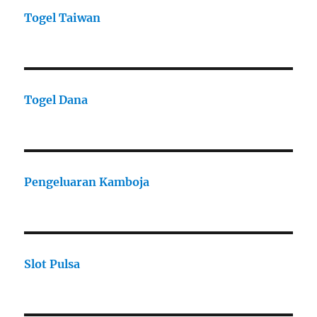
Togel Taiwan
Togel Dana
Pengeluaran Kamboja
Slot Pulsa