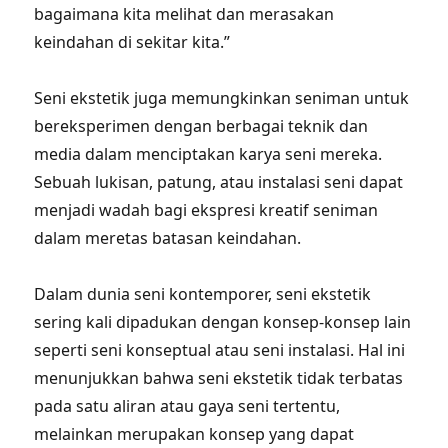
bagaimana kita melihat dan merasakan
keindahan di sekitar kita.”
Seni ekstetik juga memungkinkan seniman untuk
bereksperimen dengan berbagai teknik dan
media dalam menciptakan karya seni mereka.
Sebuah lukisan, patung, atau instalasi seni dapat
menjadi wadah bagi ekspresi kreatif seniman
dalam meretas batasan keindahan.
Dalam dunia seni kontemporer, seni ekstetik
sering kali dipadukan dengan konsep-konsep lain
seperti seni konseptual atau seni instalasi. Hal ini
menunjukkan bahwa seni ekstetik tidak terbatas
pada satu aliran atau gaya seni tertentu,
melainkan merupakan konsep yang dapat