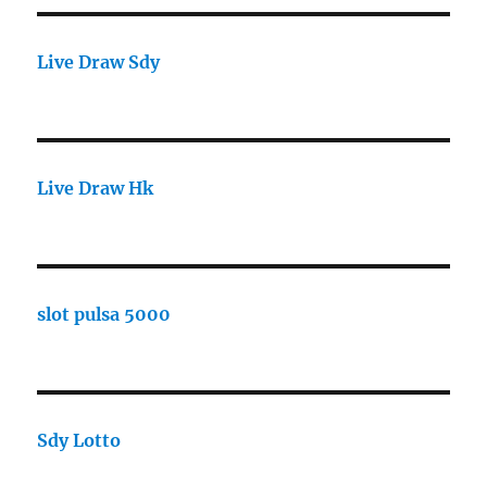
Live Draw Sdy
Live Draw Hk
slot pulsa 5000
Sdy Lotto