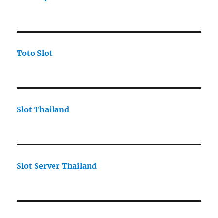
Toto Slot
Slot Thailand
Slot Server Thailand