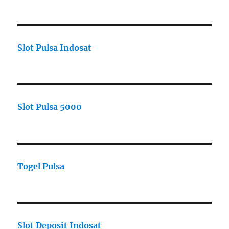
Slot Pulsa Indosat
Slot Pulsa 5000
Togel Pulsa
Slot Deposit Indosat