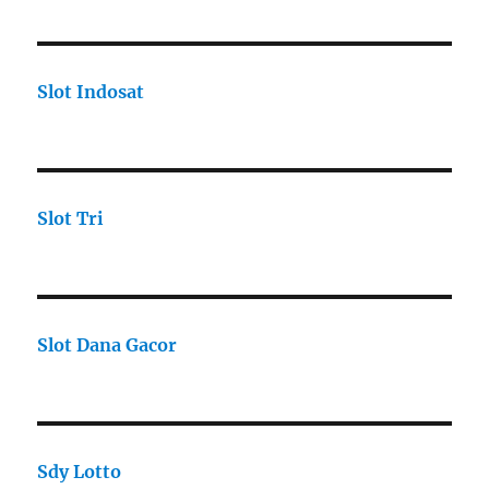
Slot Indosat
Slot Tri
Slot Dana Gacor
Sdy Lotto