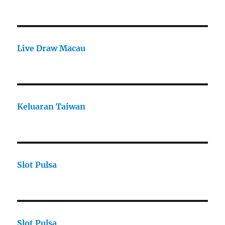
Live Draw Macau
Keluaran Taiwan
Slot Pulsa
Slot Pulsa