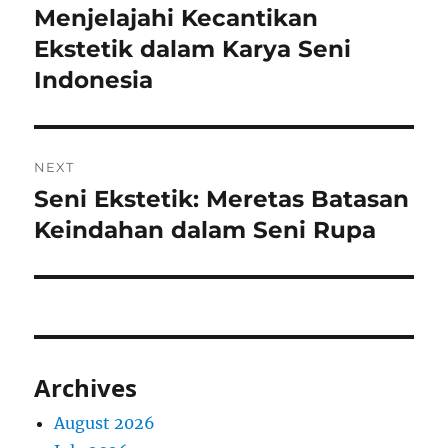
navigation
Menjelajahi Kecantikan
Previous
post:
Ekstetik dalam Karya Seni
Indonesia
NEXT
Seni Ekstetik: Meretas Batasan
Next
post:
Keindahan dalam Seni Rupa
Archives
August 2026