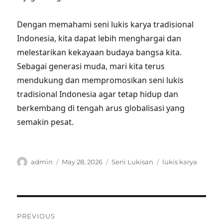
Dengan memahami seni lukis karya tradisional
Indonesia, kita dapat lebih menghargai dan
melestarikan kekayaan budaya bangsa kita.
Sebagai generasi muda, mari kita terus
mendukung dan mempromosikan seni lukis
tradisional Indonesia agar tetap hidup dan
berkembang di tengah arus globalisasi yang
semakin pesat.
Author
Posted
Categories
Tags
admin
May 28, 2026
Seni Lukisan
lukis karya
on
Post
PREVIOUS